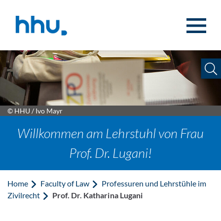
Jump to content
Jump to search
© HHU / Ivo Mayr
Willkommen am Lehrstuhl von Frau
Prof. Dr. Lugani!
Home
Faculty of Law
Professuren und Lehrstühle im
Zivilrecht
Prof. Dr. Katharina Lugani