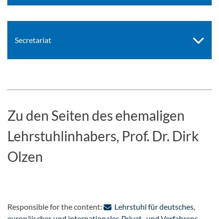
Secretariat
Zu den Seiten des ehemaligen
Lehrstuhlinhabers, Prof. Dr. Dirk
Olzen
Responsible for the content:
Lehrstuhl für deutsches,
: Cont
europäisches und internationales Privat- und Verfahrens