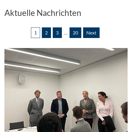
Enlarge image
Aktuelle Nachrichten
1
2
3
…
20
Next