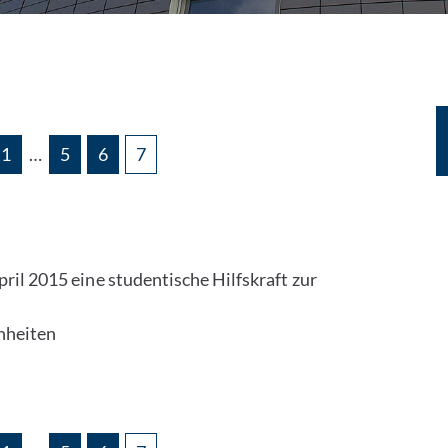
1
…
5
6
7
pril 2015 eine studentische Hilfskraft zur
nheiten