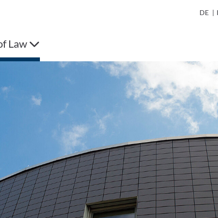
DE
|
of Law