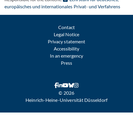
: Cont
europäisches und internationales Privat- und Verfahrens
Contact
Legal Notice
Privacy statement
Accessibility
In an emergency
Press
© 2026
Heinrich-Heine-Universität Düsseldorf