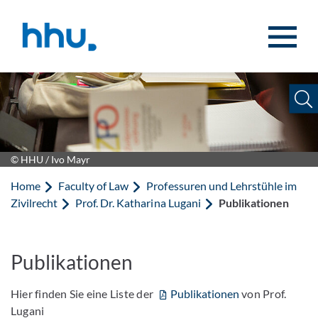
Jump to content
Jump to search
© HHU / Ivo Mayr
Home
Faculty of Law
Professuren und Lehrstühle im
Zivilrecht
Prof. Dr. Katharina Lugani
Publikationen
Publikationen
Hier finden Sie eine Liste der
Publikationen
von Prof.
Lugani