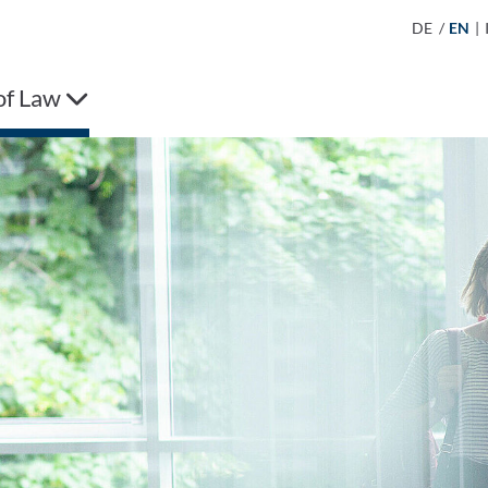
DE
/
EN
|
of Law