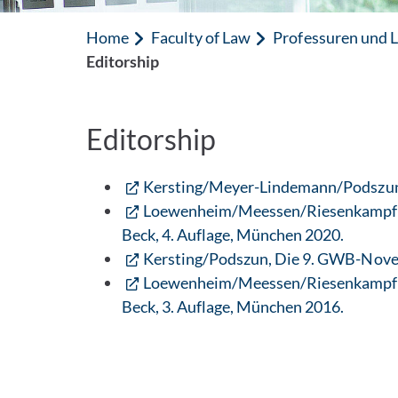
Home
Faculty of Law
Professuren und L
Editorship
Editorship
Kersting/Meyer-Lindemann/Podszun, K
Loewenheim/Meessen/Riesenkampff/K
Beck, 4. Auflage, München 2020.
Kersting/Podszun, Die 9. GWB-Novel
Loewenheim/Meessen/Riesenkampff/K
Beck, 3. Auflage, München 2016.