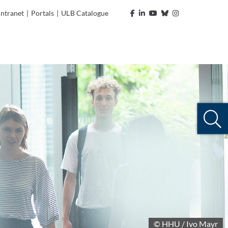
Intranet
|
Portals
|
ULB Catalogue
© HHU / Ivo Mayr