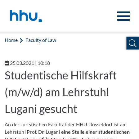
Jump to content
Jump to search
Home
Faculty of Law
25.03.2021 | 10:18
Studentische Hilfskraft
(m/w/d) am Lehrstuhl
Lugani gesucht
An der Juristischen Fakultät der HHU Düsseldorf ist am
Lehrstuhl Prof. Dr. Lugani
eine Stelle einer studentischen