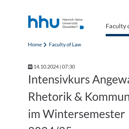
Jump to content
Jump to search
Faculty 
Home
Faculty of Law
14.10.2024 | 07:30
Intensivkurs Angew
Rhetorik & Kommun
im Wintersemester