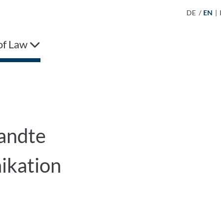
DE
/
EN
|
of Law
andte
ikation