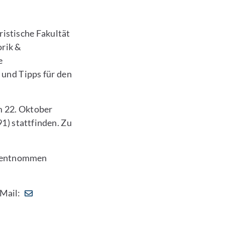
istische Fakultät
rik &
e
 und Tipps für den
m 22. Oktober
1) stattfinden. Zu
entnommen
-Mail: