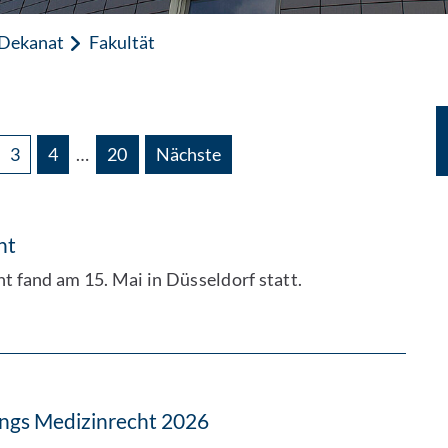
 Dekanat
Fakultät
3
4
…
20
Nächste
ht
t fand am 15. Mai in Düsseldorf statt.
angs Medizinrecht 2026