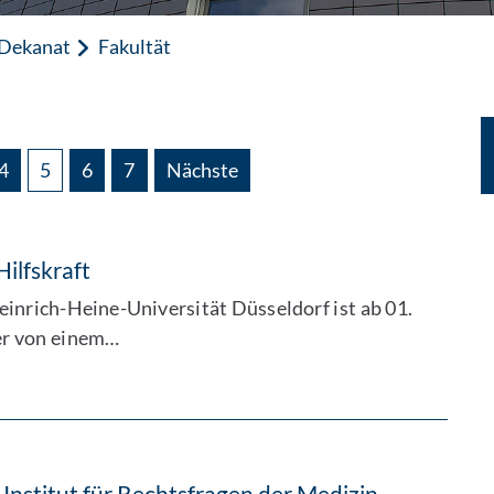
 Dekanat
Fakultät
4
5
6
7
Nächste
ilfskraft
inrich-Heine-Universität Düsseldorf ist ab 01.
uer von einem…
 Institut für Rechtsfragen der Medizin