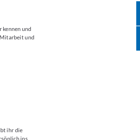
r kennen und
 Mitarbeit und
t ihr die
sönlich ins