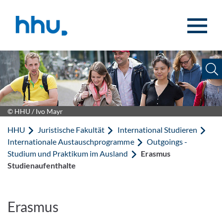
Zum Inhalt springen
Zur Suche springen
© HHU / Ivo Mayr
HHU
Juristische Fakultät
International Studieren
Internationale Austauschprogramme
Outgoings -
Studium und Praktikum im Ausland
Erasmus
Studienaufenthalte
Erasmus