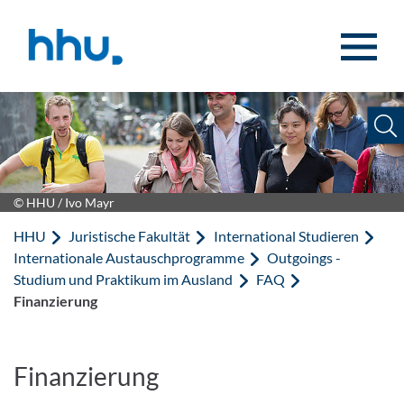
Zum Inhalt springen
Zur Suche springen
© HHU / Ivo Mayr
HHU
Juristische Fakultät
International Studieren
Internationale Austauschprogramme
Outgoings -
Studium und Praktikum im Ausland
FAQ
Finanzierung
Finanzierung