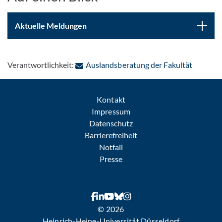
Aktuelle Meldungen
: Per E-
Verantwortlichkeit:
Auslandsberatung der Fakultät
Kontakt
Impressum
Datenschutz
Barrierefreiheit
Notfall
Presse
© 2026
Heinrich-Heine-Universität Düsseldorf