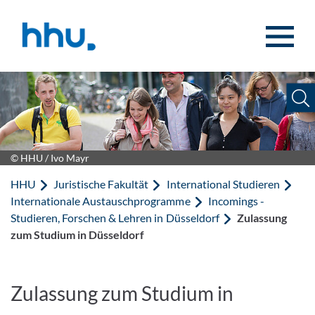
Zum Inhalt springen
Zur Suche springen
© HHU / Ivo Mayr
HHU
Juristische Fakultät
International Studieren
Internationale Austauschprogramme
Incomings -
Studieren, Forschen & Lehren in Düsseldorf
Zulassung
zum Studium in Düsseldorf
Zulassung zum Studium in