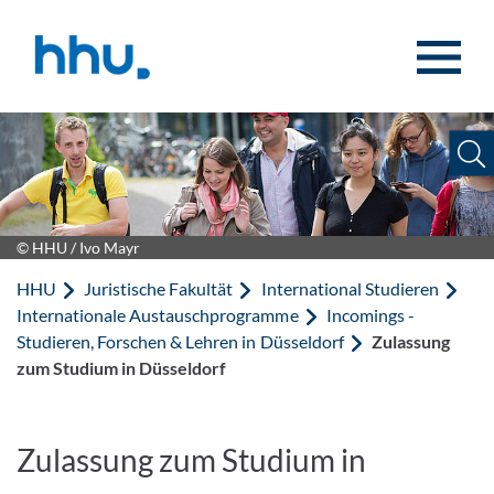
Zum Inhalt springen
Zur Suche springen
© HHU / Ivo Mayr
HHU
Juristische Fakultät
International Studieren
Internationale Austauschprogramme
Incomings -
Studieren, Forschen & Lehren in Düsseldorf
Zulassung
zum Studium in Düsseldorf
Zulassung zum Studium in