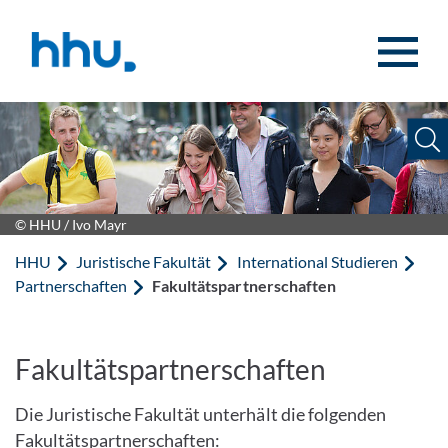
Zum Inhalt springen
Zur Suche springen
© HHU / Ivo Mayr
HHU
Juristische Fakultät
International Studieren
Partnerschaften
Fakultätspartnerschaften
Fakultätspartnerschaften
Die Juristische Fakultät unterhält die folgenden
Fakultätspartnerschaften: