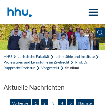
Zum Inhalt springen
Zur Suche springen
HHU
Juristische Fakultät
Lehrstühle und Institute
Professuren und Lehrstühle im Zivilrecht
Prof. Dr.
Rupprecht Podszun
Vorgestellt
Studium
Aktuelle Nachrichten
Vorherige
1
2
3
4
5
Nächste