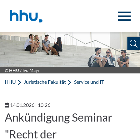
Zum Inhalt springen
Zur Suche springen
© HHU / Ivo Mayr
HHU
Juristische Fakultät
Service und IT
14.01.2026 | 10:26
Ankündigung Seminar
"Recht der