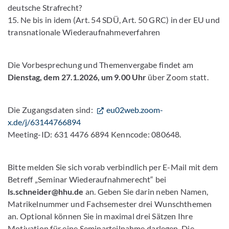
deutsche Strafrecht?
15. Ne bis in idem (Art. 54 SDÜ, Art. 50 GRC) in der EU und
transnationale Wiederaufnahmeverfahren
Die Vorbesprechung und Themenvergabe findet am
Dienstag, dem 27.1.2026, um 9.00 Uhr
über Zoom statt.
Die Zugangsdaten sind:
eu02web.zoom-
x.de/j/63144766894
Meeting-ID: 631 4476 6894 Kenncode: 080648.
Bitte melden Sie sich vorab verbindlich per E-Mail mit dem
Betreff „Seminar Wiederaufnahmerecht“ bei
ls.schneider@hhu.de
an. Geben Sie darin neben Namen,
Matrikelnummer und Fachsemester drei Wunschthemen
an. Optional können Sie in maximal drei Sätzen Ihre
Motivation für eine Seminarteilnahme darlegen. Die