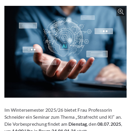
Z
Im Wintersemester 2025/26 bietet Frau Professorin
Schneider ein Seminar zum Thema „Strafrecht und KI“ an.
Die Vorbesprechung findet am
Dienstag
, den
08.07.2025
,
um
14:00 Uhr
in
Raum 24.91.01.21
statt.