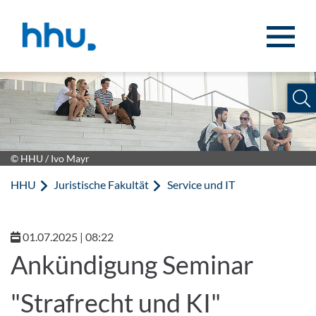
Zum Inhalt springen
Zur Suche springen
© HHU / Ivo Mayr
HHU
Juristische Fakultät
Service und IT
01.07.2025 | 08:22
Ankündigung Seminar
"Strafrecht und KI"