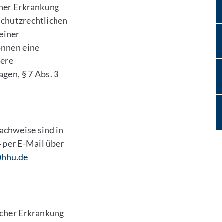
her Erkrankung
schutzrechtlichen
einer
önnen eine
dere
en, § 7 Abs. 3
achweise sind in
 per E-Mail über
)hhu.de
scher Erkrankung