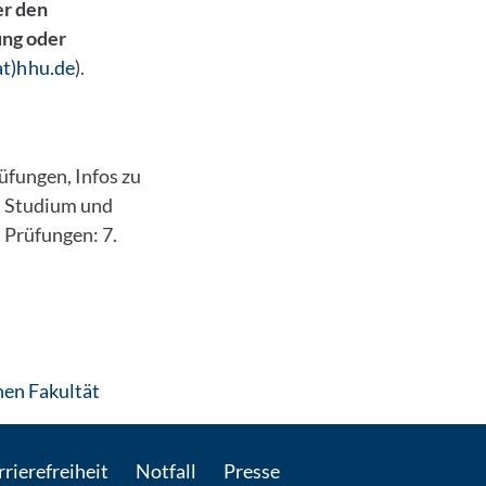
er den
ung oder
at)hhu.de
).
üfungen, Infos zu
u Studium und
 Prüfungen: 7.
: Per E-Mail kontaktieren
hen Fakultät
rierefreiheit
Notfall
Presse