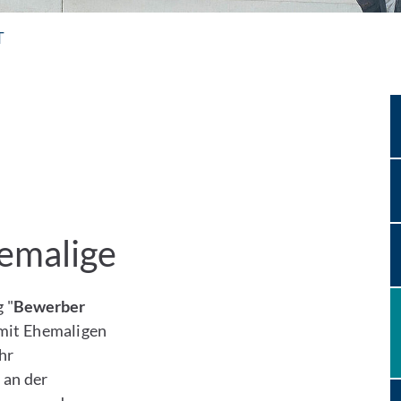
T
emalige
 "
Bewerber
e mit Ehemaligen
hr
 an der