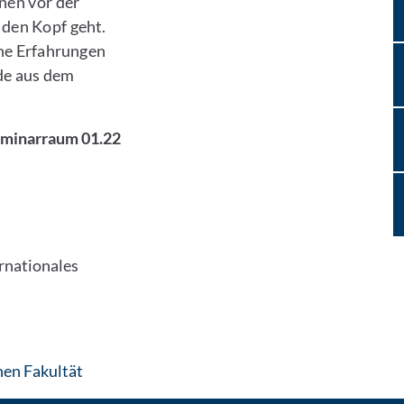
inen vor der
den Kopf geht.
che Erfahrungen
ade aus dem
minarraum 01.22
ernationales
: Per E-Mail kontaktieren
hen Fakultät