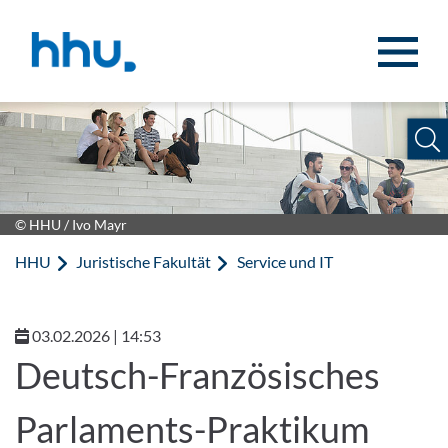
Zum Inhalt springen
Zur Suche springen
© HHU / Ivo Mayr
HHU
Juristische Fakultät
Service und IT
03.02.2026 | 14:53
Deutsch-Französisches
Parlaments-Praktikum