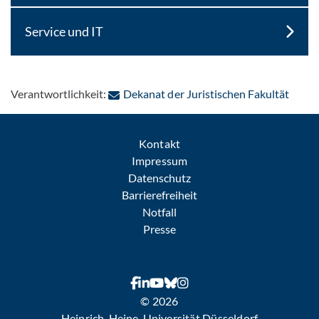
Service und IT
: Per 
Verantwortlichkeit:
Dekanat der Juristischen Fakultät
Kontakt
Impressum
Datenschutz
Barrierefreiheit
Notfall
Presse
© 2026
Heinrich-Heine-Universität Düsseldorf