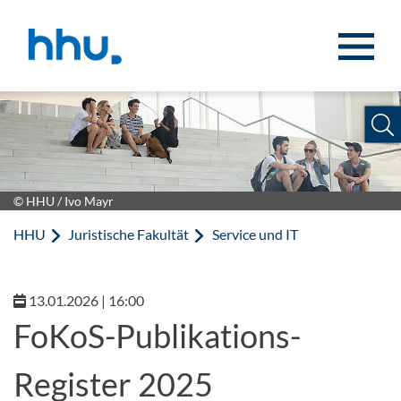
Zum Inhalt springen
Zur Suche springen
© HHU / Ivo Mayr
HHU
Juristische Fakultät
Service und IT
13.01.2026 | 16:00
FoKoS-Publikations-
Register 2025