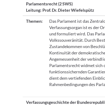
Parlamentsrecht
(2 SWS)
Leitung:
Prof. Dr. Dieter Wiefelspütz
Themen:
Das Parlament ist das Zentralo
Verfassungsorgan ist es der Or
und formuliert wird. Das Parlam
Volkssouveränität. Durch Bes
Zustandekommen von Beschlüss
Kontinuität der demokratische
Angemessenheit der verbindlic
Parlamentsrecht widmet sich 
funktionssichernden Garantien
dient dem vertiefenden Einblick
Rahmenbedingungen des Parl
Verfassungsgeschichte der Bundesrepubl