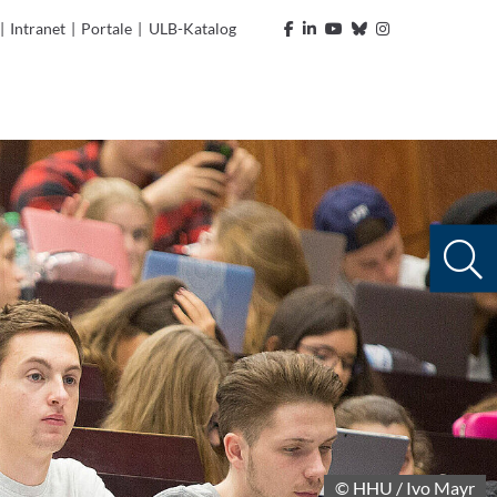
|
Intranet
|
Portale
|
ULB-Katalog
© HHU / Ivo Mayr