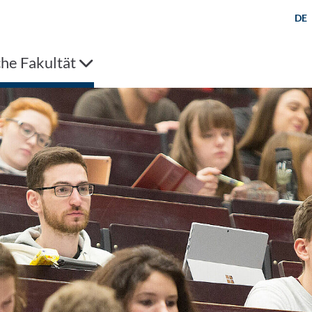
DE
che Fakultät