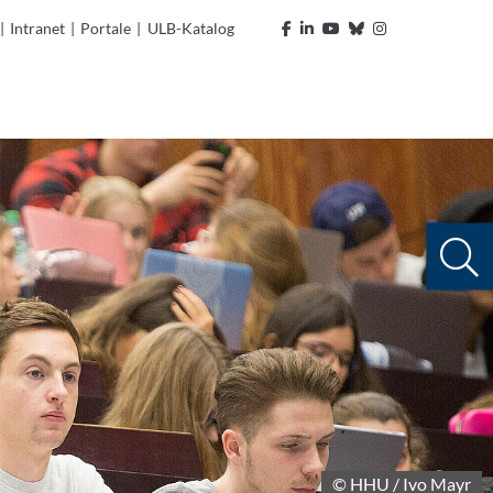
|
Intranet
|
Portale
|
ULB-Katalog
© HHU / Ivo Mayr