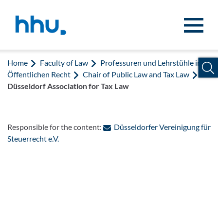
Jump to content
Jump to search
Home
Faculty of Law
Professuren und Lehrstühle im
Öffentlichen Recht
Chair of Public Law and Tax Law
Düsseldorf Association for Tax Law
Responsible for the content:
Düsseldorfer Vereinigung für
: Contact by e-mail
Steuerrecht e.V.