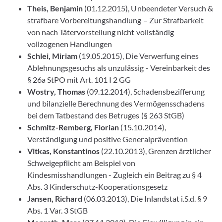
Theis, Benjamin
(01.12.2015), Unbeendeter Versuch &
strafbare Vorbereitungshandlung – Zur Strafbarkeit
von nach Tätervorstellung nicht vollständig
vollzogenen Handlungen
Schlei, Miriam
(19.05.2015), Die Verwerfung eines
Ablehnungsgesuchs als unzulässig - Vereinbarkeit des
§ 26a StPO mit Art. 101 I 2 GG
Wostry, Thomas
(09.12.2014), Schadensbezifferung
und bilanzielle Berechnung des Vermögensschadens
bei dem Tatbestand des Betruges (§ 263 StGB)
Schmitz-Remberg, Florian
(15.10.2014),
Verständigung und positive Generalprävention
Vitkas, Konstantinos
(22.10.2013), Grenzen ärztlicher
Schweigepflicht am Beispiel von
Kindesmisshandlungen - Zugleich ein Beitrag zu § 4
Abs. 3 Kinderschutz-Kooperationsgesetz
Jansen, Richard
(06.03.2013), Die Inlandstat i.S.d. § 9
Abs. 1 Var. 3 StGB