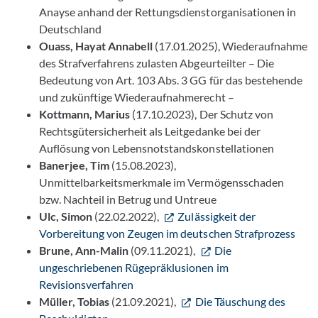
Anayse anhand der Rettungsdienstorganisationen in
Deutschland
Ouass, Hayat Annabell
(17.01.2025), Wiederaufnahme
des Strafverfahrens zulasten Abgeurteilter – Die
Bedeutung von Art. 103 Abs. 3 GG für das bestehende
und zukünftige Wiederaufnahmerecht –
Kottmann, Marius
(17.10.2023), Der Schutz von
Rechtsgütersicherheit als Leitgedanke bei der
Auflösung von Lebensnotstandskonstellationen
Banerjee, Tim
(15.08.2023),
Unmittelbarkeitsmerkmale im Vermögensschaden
bzw. Nachteil in Betrug und Untreue
Ulc, Simon
(22.02.2022),
Zulässigkeit der
Vorbereitung von Zeugen im deutschen Strafprozess
Brune, Ann-Malin
(09.11.2021),
Die
ungeschriebenen Rügepräklusionen im
Revisionsverfahren
Müller, Tobias
(21.09.2021),
Die Täuschung des