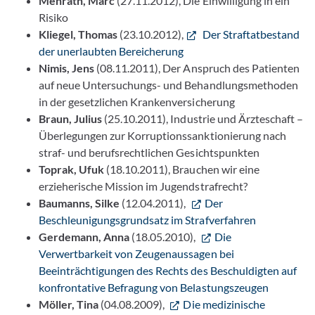
Menrath, Marc
(27.11.2012), Die Einwilligung in ein
Risiko
Kliegel, Thomas
(23.10.2012),
Der Straftatbestand
der unerlaubten Bereicherung
Nimis, Jens
(08.11.2011), Der Anspruch des Patienten
auf neue Untersuchungs- und Behandlungsmethoden
in der gesetzlichen Krankenversicherung
Braun, Julius
(25.10.2011), Industrie und Ärzteschaft –
Überlegungen zur Korruptionssanktionierung nach
straf- und berufsrechtlichen Gesichtspunkten
Toprak, Ufuk
(18.10.2011), Brauchen wir eine
erzieherische Mission im Jugendstrafrecht?
Baumanns, Silke
(12.04.2011),
Der
Beschleunigungsgrundsatz im Strafverfahren
Gerdemann, Anna
(18.05.2010),
Die
Verwertbarkeit von Zeugenaussagen bei
Beeinträchtigungen des Rechts des Beschuldigten auf
konfrontative Befragung von Belastungszeugen
Möller, Tina
(04.08.2009),
Die medizinische