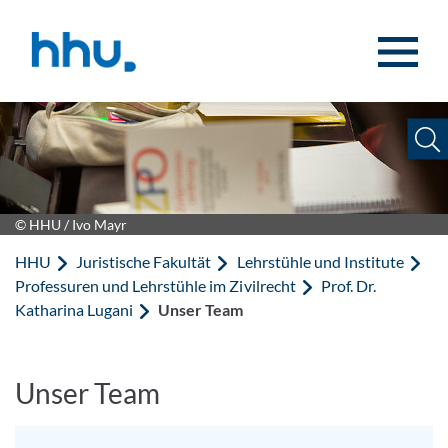
Zum Inhalt springen
Zur Suche springen
© HHU / Ivo Mayr
HHU
Juristische Fakultät
Lehrstühle und Institute
Professuren und Lehrstühle im Zivilrecht
Prof. Dr.
Katharina Lugani
Unser Team
Unser Team