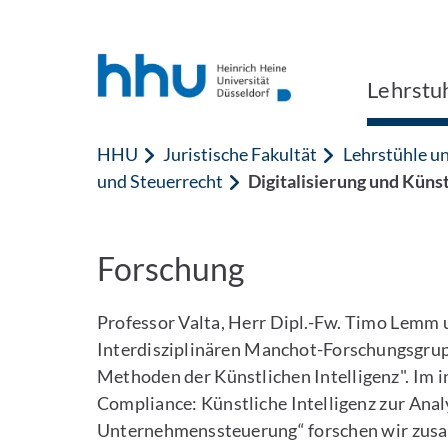
Zum Inhalt springen
Zur Suche springen
Lehrstuh
HHU
Juristische Fakultät
Lehrstühle un
und Steuerrecht
Digitalisierung und Künst
Forschung
Professor Valta, Herr Dipl.-Fw. Timo Lemm u
Interdisziplinären Manchot-Forschungsgrup
Methoden der Künstlichen Intelligenz". Im 
Compliance: Künstliche Intelligenz zur Ana
Unternehmenssteuerung“ forschen wir zusa