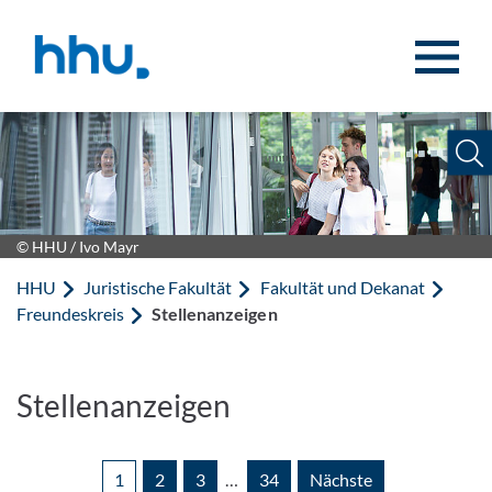
Zum Inhalt springen
Zur Suche springen
© HHU / Ivo Mayr
HHU
Juristische Fakultät
Fakultät und Dekanat
Freundeskreis
Stellenanzeigen
Stellenanzeigen
1
2
3
…
34
Nächste