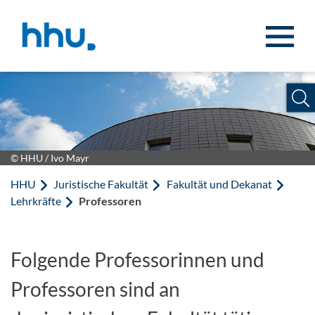
Zum Inhalt springen
Zur Suche springen
© HHU / Ivo Mayr
HHU
Juristische Fakultät
Fakultät und Dekanat
Lehrkräfte
Professoren
Folgende Professorinnen und
Professoren sind an