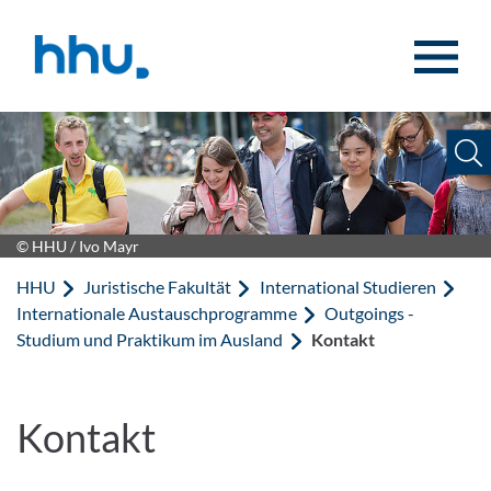
Zum Inhalt springen
Zur Suche springen
© HHU / Ivo Mayr
HHU
Juristische Fakultät
International Studieren
Internationale Austauschprogramme
Outgoings -
Studium und Praktikum im Ausland
Kontakt
Kontakt