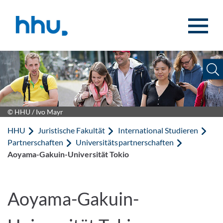
Zum Inhalt springen
Zur Suche springen
© HHU / Ivo Mayr
HHU
Juristische Fakultät
International Studieren
Partnerschaften
Universitätspartnerschaften
Aoyama-Gakuin-Universität Tokio
Aoyama-Gakuin-