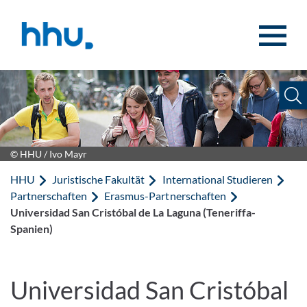
Zum Inhalt springen
Zur Suche springen
© HHU / Ivo Mayr
HHU
Juristische Fakultät
International Studieren
Partnerschaften
Erasmus-Partnerschaften
Universidad San Cristóbal de La Laguna (Teneriffa-
Spanien)
Universidad San Cristóbal