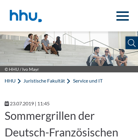
Zum Inhalt springen
Zur Suche springen
© HHU / Ivo Mayr
HHU
Juristische Fakultät
Service und IT
23.07.2019 | 11:45
Sommergrillen der
Deutsch-Französischen