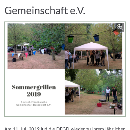
Gemeinschaft e.V.
Z
Am 11. Juli 2019 lud die DFGD wieder zu ihrem jährlichen